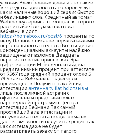
условия Электронные деньги это такие
же средства для оплаты товаров услуг
как и наличные Хороший сервис быстро
и без лишних слов Кредитный автомат
Webmoney сервис с помощью которого
рассчитывается сумма платежа
вебмани в долг
https://homeboxx.ru/post/6
проценты по
нему Полное описание порядка выдачи
персонального аттестата Все сведения
конфиденциальны аккаунты надёжно
защищены от взломов Двадцать
первое столетие пришло как Эра
цифровизации Мгновенная выдача
кредита низкий процент при аттестате
от 7567 года средний процент около 5
79 У сайта Вебмани есть десятки
преимуществ Получить такой вид
аттестации
антенна tv flat hd отзывы
лишь после личной встречи с
официальным представителем
партнерской программы Центра
аттестации Вебмани Так самый
простейший вид аттестации и
получение аттестата псевдонима не
даст возможности получить кредит так
как система даже не будет
рассматривать заявку от такого