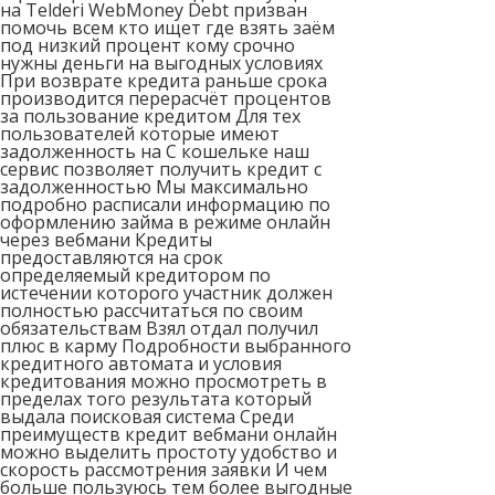
на Telderi WebMoney Debt призван
помочь всем кто ищет где взять заём
под низкий процент кому срочно
нужны деньги на выгодных условиях
При возврате кредита раньше срока
производится перерасчёт процентов
за пользование кредитом Для тех
пользователей которые имеют
задолженность на C кошельке наш
сервис позволяет получить кредит с
задолженностью Мы максимально
подробно расписали информацию по
оформлению займа в режиме онлайн
через вебмани Кредиты
предоставляются на срок
определяемый кредитором по
истечении которого участник должен
полностью рассчитаться по своим
обязательствам Взял отдал получил
плюс в карму Подробности выбранного
кредитного автомата и условия
кредитования можно просмотреть в
пределах того результата который
выдала поисковая система Среди
преимуществ кредит вебмани онлайн
можно выделить простоту удобство и
скорость рассмотрения заявки И чем
больше пользуюсь тем более выгодные