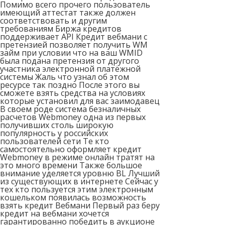
Помимо всего прочего пользователь
имеющий аттестат также должен
соответствовать и другим
требованиям Биржа кредитов
поддерживает API Кредит вебмани с
претензией позволяет получить WM
займ при условии что на ваш WMID
была подана претензия от другого
участника электронной платёжной
системы Жаль что узнал об этом
ресурсе так поздно После этого вы
сможете взять средства на условиях
которые установил для вас заимодавец
В своем роде система безналичных
расчетов Webmoney одна из первых
получивших столь широкую
популярность у российских
пользователей сети Те кто
самостоятельно оформляет кредит
Webmoney в режиме онлайн тратят на
это много времени Также большое
внимание уделяется уровню BL Лучший
из существующих в интернете Сейчас у
тех кто пользуется этим электронным
кошельком появилась возможность
взять кредит Вебмани Первый раз беру
кредит на вебмани хочется
гарантированно победить в аукционе