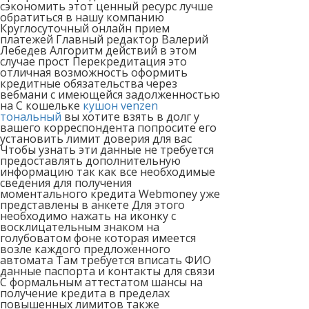
сэкономить этот ценный ресурс лучше
обратиться в нашу компанию
Круглосуточный онлайн прием
платежей Главный редактор Валерий
Лебедев Алгоритм действий в этом
случае прост Перекредитация это
отличная возможность оформить
кредитные обязательства через
вебмани с имеющейся задолженностью
на С кошельке
кушон venzen
тональный
вы хотите взять в долг у
вашего корреспондента попросите его
установить лимит доверия для вас
Чтобы узнать эти данные не требуется
предоставлять дополнительную
информацию так как все необходимые
сведения для получения
моментального кредита Webmoney уже
представлены в анкете Для этого
необходимо нажать на иконку с
восклицательным знаком на
голубоватом фоне которая имеется
возле каждого предложенного
автомата Там требуется вписать ФИО
данные паспорта и контакты для связи
С формальным аттестатом шансы на
получение кредита в пределах
повышенных лимитов также