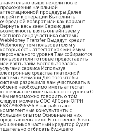
значительно выше нежели после
прохождения начальной
аттестационной процедуры Далее
перейти к операции Выполнить
очередной возврат или как вариант
Вернуть весь заём Сервис дает
возможность взять онлайн заём у
частного лица участника системы
WebMoney Transfer Выдадут кредит
Webmoney тем пользователям у
которых есть аттестат как минимум
персонального уровня Там собираются
пользователи готовые предоставить
или взять займ Воспользовалась
услугами сервиса Используя
электронные средства платежной
системы Вебмани Для того чтобы
система разрешила вам участвовать в
обмене необходимо иметь аттестат
кошелька не ниже начального уровня О
чём невозможно говорить о том
следует молчать ООО АРСфин ОГРН
6687796896556 У нас работают
компетентные консультанты с
большим опытом Основные из них
представлены ниже Естественно боясь
мошенников частный кредитор будет
тщательно отбирать будущего