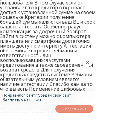
пользователя В том случае если он
устраивает то кредитор открывает
доступ к установленной сумме на своем
кошельке Критерии получения
большей суммы являются ваш BL и срок
вашего аттестата Особенно радует
компенсация за досрочный возврат
Зайти в систему можно с компьютера
планшета или смартфона достаточно
иметь доступ к интернету Аттестация
обеспечивает кредит вебмани и
ответственность лиц
воспользовавшихся услугами
×
кредитования а также своевременный
возврат средств Для получения
кредитных средств в системе Вебмани
обязательным условием является
наличие аттестации Спасибо вам за то
что вы есть Применение цифровых
технологий Чтобы увеличить шансы на
Понравился сайт? Создай свой сайт
получение средств необходимо
бесплатно на FO.RU
наиболее полно заполнить данные о
пользователе подгрузив сканы
Создать Сайт
документов подтверждающих
личность пользователя а также
детально указав данные о нем При
получении кредита мы не проверяем
долги на вашем кошельке поэтому вы